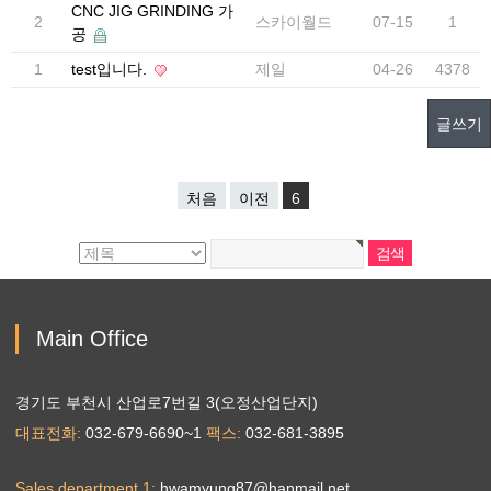
CNC JIG GRINDING 가
2
스카이월드
07-15
1
공
1
test입니다.
제일
04-26
4378
글쓰기
처음
이전
6
Main Office
경기도 부천시 산업로7번길 3(오정산업단지)
대표전화
032-679-6690~1
팩스
032-681-3895
Sales department 1
hwamyung87@hanmail.net