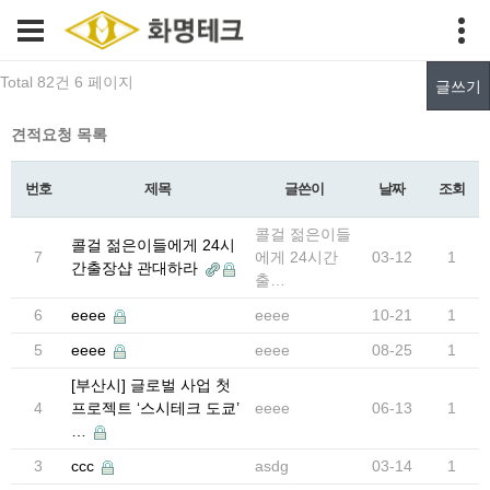
Total 82건
6 페이지
글쓰기
견적요청 목록
번호
제목
글쓴이
날짜
조회
콜걸 젊은이들
콜걸 젊은이들에게 24시
7
에게 24시간
03-12
1
간출장샵 관대하라
출…
6
eeee
eeee
10-21
1
5
eeee
eeee
08-25
1
[부산시] 글로벌 사업 첫
4
프로젝트 ‘스시테크 도쿄’
eeee
06-13
1
…
3
ccc
asdg
03-14
1